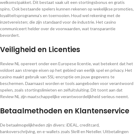
welkomstpakket. Dit bestaat vaak uit een stortingsbonus en gratis
spins. Ook bestaande spelers kunnen rekenen op wekelijkse promoties,
loyaliteitsprogramma’s en toernooien. Houd wel rekening met de
inzetvereisten; die zijn standaard voor de industrie. Het casino
communiceert helder over de voorwaarden, wat transparantie
bevordert.
Veiligheid en Licenties
Review NL opereert onder een Europese licentie, wat betekent dat het
voldoet aan strenge eisen op het gebied van eerlijk spel en privacy. Het
casino maakt gebruik van SSL-encryptie om jouw gegevens te
beschermen. Daarnaast worden er tools aangeboden voor verantwoord
spelen, zoals stortingslimieten en zelfuitsluiting. Dit toont aan dat
Review NL zijn maatschappelijke verantwoordelijkheid serieus neemt.
Betaalmethoden en Klantenservice
De betaalmogelijkheden zijn divers: iDEAL, creditcard,
bankoverschrijving, en e-wallets zoals Skrill en Neteller. Uitbetalingen