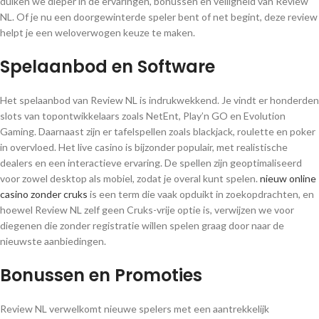
duiken we dieper in de ervaringen, bonussen en veiligheid van Review
NL. Of je nu een doorgewinterde speler bent of net begint, deze review
helpt je een weloverwogen keuze te maken.
Spelaanbod en Software
Het spelaanbod van Review NL is indrukwekkend. Je vindt er honderden
slots van topontwikkelaars zoals NetEnt, Play’n GO en Evolution
Gaming. Daarnaast zijn er tafelspellen zoals blackjack, roulette en poker
in overvloed. Het live casino is bijzonder populair, met realistische
dealers en een interactieve ervaring. De spellen zijn geoptimaliseerd
voor zowel desktop als mobiel, zodat je overal kunt spelen.
nieuw online
casino zonder cruks
is een term die vaak opduikt in zoekopdrachten, en
hoewel Review NL zelf geen Cruks-vrije optie is, verwijzen we voor
diegenen die zonder registratie willen spelen graag door naar de
nieuwste aanbiedingen.
Bonussen en Promoties
Review NL verwelkomt nieuwe spelers met een aantrekkelijk